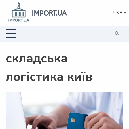
Перейти
до
IMPORT.UA
Вибрат
вмісту
мову
складська
логістика київ