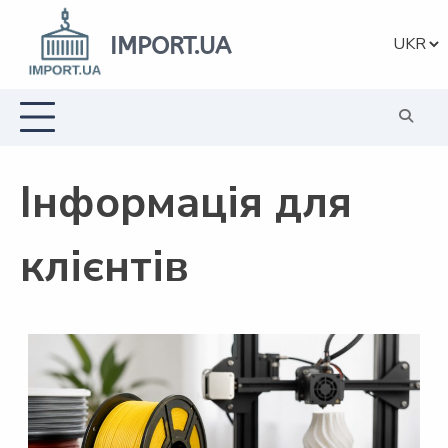
Перейти
до
IMPORT.UA
Вибрат
вмісту
мову
Інформація для
клієнтів