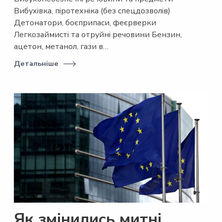
Вибухівка, піротехніка (без спецдозволів)
Детонатори, боєприпаси, феєрверки
Легкозаймисті та отруйні речовини Бензин,
ацетон, метанол, гази в…
Детальніше
Як змінились митні