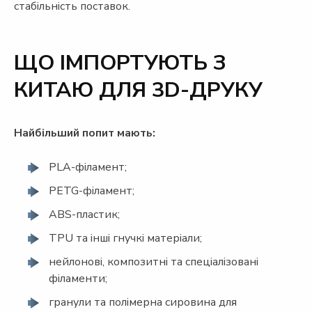
стабільність поставок.
ЩО ІМПОРТУЮТЬ З
КИТАЮ ДЛЯ 3D-ДРУКУ
Найбільший попит мають:
PLA-філамент;
PETG-філамент;
ABS-пластик;
TPU та інші гнучкі матеріали;
нейлонові, композитні та спеціалізовані
філаменти;
гранули та полімерна сировина для