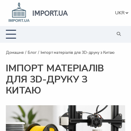
Перейти
до
IMPORT.UA
Вибрат
вмісту
мову
Домашня
Блог
Імпорт матеріалів для 3D-друку з Китаю
ІМПОРТ МАТЕРІАЛІВ
ДЛЯ 3D-ДРУКУ З
КИТАЮ