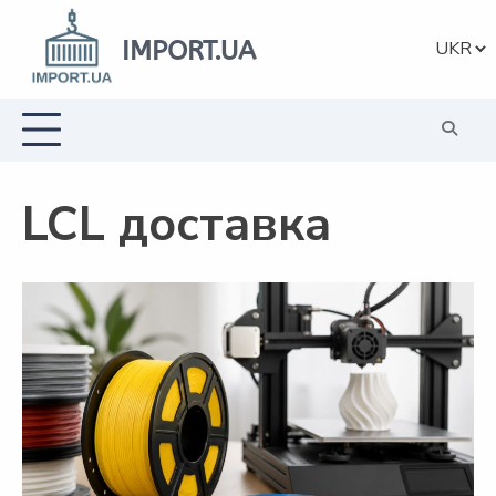
Перейти
до
IMPORT.UA
Вибрат
вмісту
мову
LCL доставка