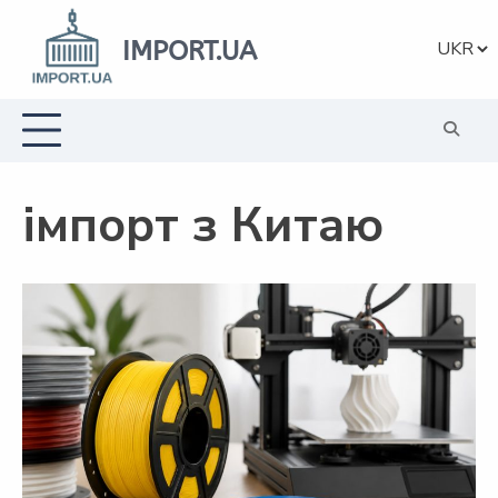
Перейти
до
IMPORT.UA
Вибрат
вмісту
мову
імпорт з Китаю