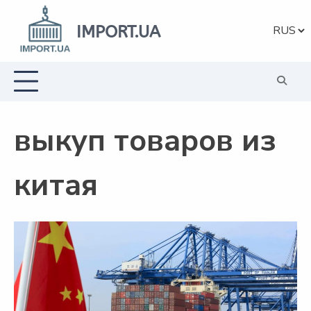
Перейти
к
IMPORT.UA
Выбрат
содержанию
язык
выкуп товаров из
китая