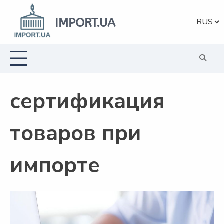
Перейти
к
IMPORT.UA
Выбрат
содержанию
язык
сертификация
товаров при
импорте