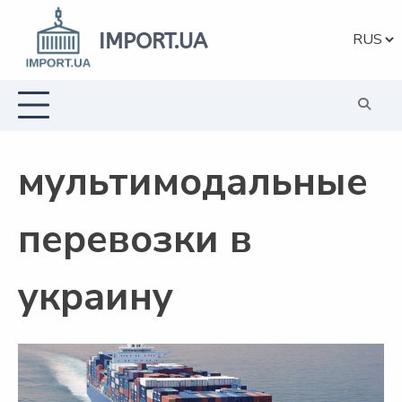
Перейти
к
IMPORT.UA
Выбрат
содержанию
язык
мультимодальные
перевозки в
украину