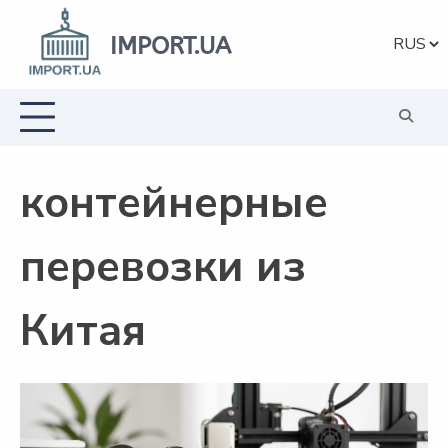
Перейти
к
IMPORT.UA
Выбрат
содержанию
язык
контейнерные
перевозки из
Китая